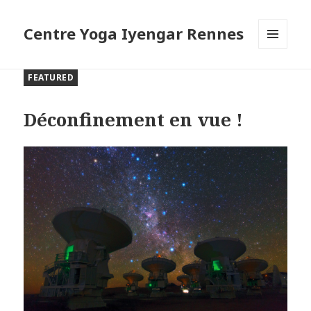
Centre Yoga Iyengar Rennes
MENU
AND
FEATURED
WIDGETS
Déconfinement en vue !