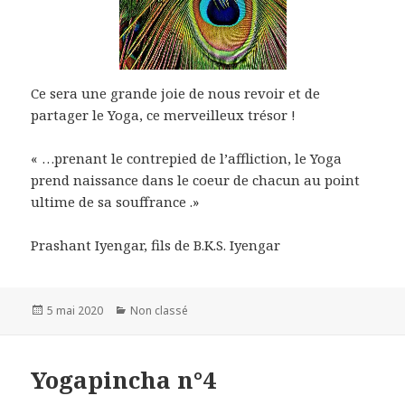
Ce sera une grande joie de nous revoir et de
partager le Yoga, ce merveilleux trésor !
« …prenant le contrepied de l’affliction, le Yoga
prend naissance dans le coeur de chacun au point
ultime de sa souffrance .»
Prashant Iyengar, fils de B.K.S. Iyengar
Posted
5 mai 2020
Categories
Non classé
on
Yogapincha n°4